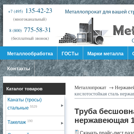
135-42-23
+7 (495)
(многоканальный)
775-58-31
8 (800)
(бесплатный звонок)
Металлообработка
ГОСТы
Марки металла
Контакты
Металлопрокат →
Нержаве
Каталог товаров
кислотостойкая сталь нерж
Канаты (тросы)
5529
стальные
Труба бесшовна
нержавеющая 1
190
Такелаж
Скачать прайс-лист раз