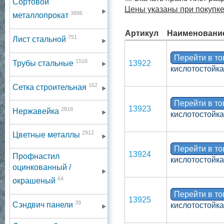
Сортовой
Цены указаны при покупке
3896
металлопрокат
Артикул
Наименовани
751
Лист стальной
Перейти в т
1516
Трубы стальные
13922
кислотостойка
162
Сетка строительная
Перейти в т
13923
2818
Нержавейка
кислотостойка
2912
Цветные металлы
Перейти в т
13924
Профнастил
кислотостойка
оцинкованный /
64
окрашеный
Перейти в т
13925
39
Сэндвич панели
кислотостойка