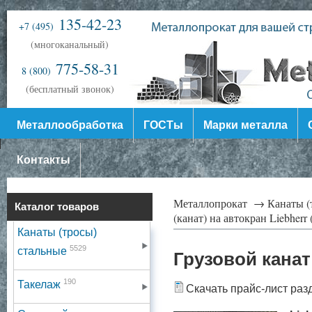
135-42-23
+7 (495)
(многоканальный)
775-58-31
8 (800)
(бесплатный звонок)
Металлообработка
ГОСТы
Марки металла
Контакты
Металлопрокат →
Канаты (
Каталог товаров
(канат) на автокран Liebherr
Канаты (тросы)
5529
стальные
Грузовой канат
190
Такелаж
Скачать прайс-лист раз