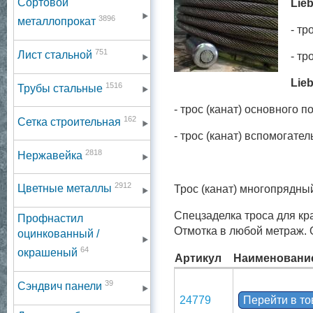
Сортовой
Lie
3896
металлопрокат
- т
751
Лист стальной
- т
Lieb
1516
Трубы стальные
- трос (канат) основ
162
Сетка строительная
- трос (канат) вспомога
2818
Нержавейка
2912
Цветные металлы
Трос (канат) многопрядны
Спецзаделка троса для кр
Профнастил
Отмотка в любой метраж. 
оцинкованный /
64
окрашеный
Артикул
Наименовани
39
Сэндвич панели
24779
Перейти в т