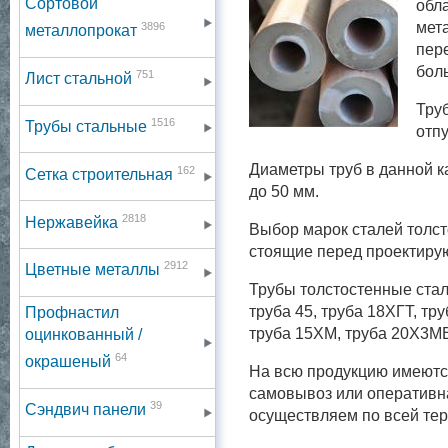
Сортовой
обл
мет
3896
металлопрокат
пер
бол
751
Лист стальной
Тру
1516
Трубы стальные
отпу
Диаметры труб в данной к
162
Сетка строительная
до 50 мм.
2818
Нержавейка
Выбор марок сталей толст
стоящие перед проектиру
2912
Цветные металлы
Трубы толстостенные сталь
труба 45, труба 18ХГТ, тр
Профнастил
труба 15ХМ, труба
20Х3МВ
оцинкованный /
64
окрашеный
На всю продукцию имеютс
самовывоз или оперативна
39
Сэндвич панели
осуществляем по всей те