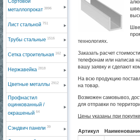
Сортовой
алю
шве
3896
металлопрокат
высо
751
Лист стальной
Шве
про
1516
Трубы стальные
технологиях.
Заказать расчет стоимост
162
Сетка строительная
телефонам или написав н
вашу заявку и сделают к
2818
Нержавейка
На всю продукцию постав
2912
Цветные металлы
на товар.
Возможен самовывоз, дост
Профнастил
для отправки по территор
оцинкованный /
64
окрашеный
Цены указаны при покупке
39
Сэндвич панели
Артикул
Наименовани