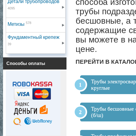
способа изгото
Детали трубопроводов
4095
трубы подразд
бесшовные, а т
578
Метизы
содержащие св
Фундаментный крепеж
вы можете в н
39
цене.
ПЕРЕЙТИ В КАТАЛО
Способы оплаты
Трубы электросва
круглые
Трубы бесшовные 
(б/ш)