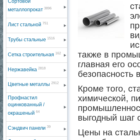
Сортовой
ст
3896
металлопрокат
эл
пр
751
Лист стальной
ви
1516
Трубы стальные
ис
также в промы
162
Сетка строительная
главная его ос
2818
Нержавейка
безопасность 
2912
Цветные металлы
Кроме того, с
химической, 
Профнастил
оцинкованный /
промышленност
64
окрашеный
выгодный шаг с
39
Сэндвич панели
Цены на сталь