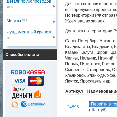
Детали трубопроводов
Для заказа звоните по тел
4095
всю продукцию предостав
По территории РФ отправ
578
Метизы
Ждем ваших заявок.
Доставка по территории Р
Фундаментный крепеж
39
Санкт-Петербург, Архангел
Владикавказ, Владимир, Во
Казань, Калуга, Киров, Кр
Способы оплаты
Челны, Нальчик, Нижний Н
Пермь, Пятигорск, Ростов
Смоленск, Ставрополь, Ст
Ульяновск, Улан-Удэ, Уфа
Якутск, Ярославль и др.
Артикул
Наименовани
Перейти в т
24896
(Шантуй)