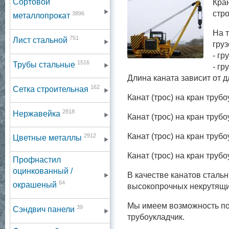
Сортовой
Кра
стр
3896
металлопрокат
На 
751
Лист стальной
груз
- гр
1516
Трубы стальные
- гр
Длина каната зависит от д
162
Сетка строительная
Канат (трос) на кран труб
2818
Нержавейка
Канат (трос) на кран труб
Канат (трос) на кран труб
2912
Цветные металлы
Канат (трос) на кран труб
Профнастил
оцинкованный /
В качестве канатов сталь
64
окрашеный
высокопрочных некрутящи
Мы имеем возможность по
39
Сэндвич панели
трубоукладчик.