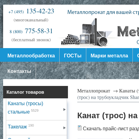
135-42-23
+7 (495)
(многоканальный)
775-58-31
8 (800)
(бесплатный звонок)
Металлообработка
ГОСТы
Марки металла
Контакты
Металлопрокат →
Канаты (
Каталог товаров
(трос) на трубоукладчик Sha
Канаты (тросы)
5529
стальные
Канат (трос) н
190
Такелаж
Скачать прайс-лист раз