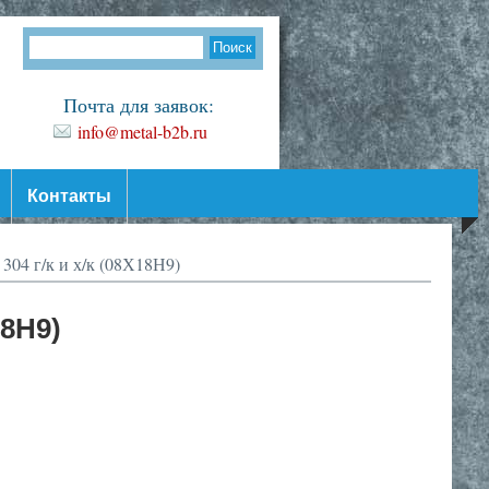
Почта для заявок:
info@metal-b2b.ru
Контакты
304 г/к и х/к (08Х18Н9)
18Н9)