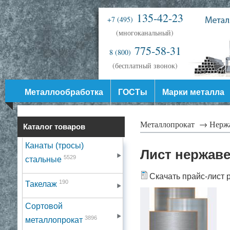
135-42-23
+7 (495)
(многоканальный)
775-58-31
8 (800)
(бесплатный звонок)
Металлообработка
ГОСТы
Марки металла
Металлопрокат →
Нерж
Каталог товаров
Канаты (тросы)
Лист нержавею
5529
стальные
Скачать прайс-лист 
190
Такелаж
Сортовой
3896
металлопрокат