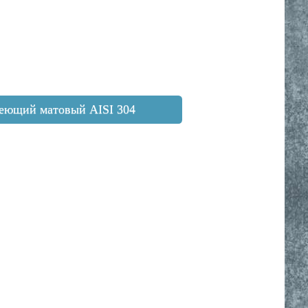
еющий матовый AISI 304