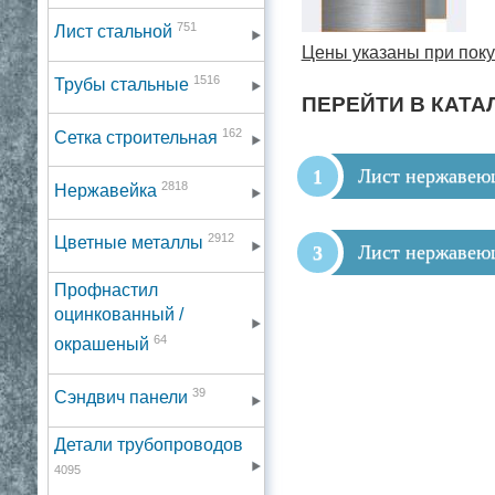
751
Лист стальной
Цены указаны при поку
1516
Трубы стальные
ПЕРЕЙТИ В КАТА
162
Сетка строительная
Лист нержавею
2818
Нержавейка
2912
Цветные металлы
Лист нержавею
Профнастил
оцинкованный /
64
окрашеный
39
Сэндвич панели
Детали трубопроводов
4095