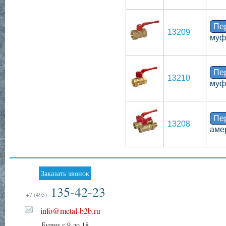
Пе
13209
муф
Пе
13210
муф
Пе
13208
аме
Заказать звонок
135-42-23
+7 (495)
info@metal-b2b.ru
Будни с 9 до 18