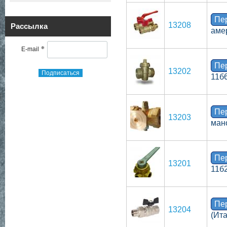
Пе
13208
Рассылка
аме
*
E-mail
Пе
13202
Подписаться
11б
Пе
13203
ман
Пе
13201
11б
Пе
13204
(Ит