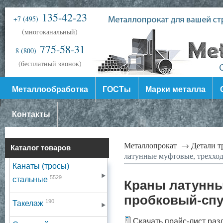
135-42-23
+7 (495)
(многоканальный)
775-58-31
8 (800)
(бесплатный звонок)
Металлообработка
ГОСТы
Марки металла
Контакты
Металлопрокат →
Детали 
Каталог товаров
латунные муфтовые, треххо
Канаты (тросы)
5529
стальные
Краны латунны
пробковый-спу
190
Такелаж
Скачать прайс-лист раз