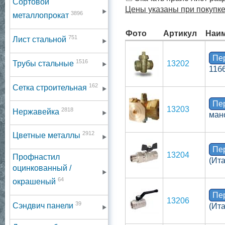
Сортовой
Цены указаны при покупке 
3896
металлопрокат
Фото
Артикул
Наи
751
Лист стальной
Пе
1516
Трубы стальные
13202
11б
162
Сетка строительная
Пе
13203
2818
Нержавейка
ман
2912
Цветные металлы
Пе
13204
Профнастил
(Ит
оцинкованный /
64
окрашеный
Пе
13206
39
Сэндвич панели
(Ит