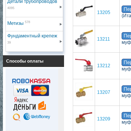
Детали трубопроводов
4095
Пе
13205
(Ит
578
Метизы
Фундаментный крепеж
Пе
13211
муф
39
Способы оплаты
Пе
13212
муф
Пе
13207
муф
Пе
13209
муф