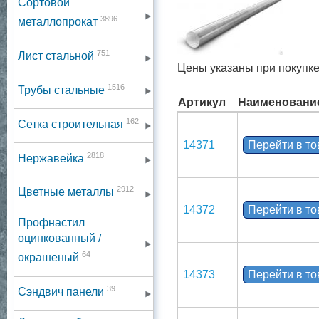
Сортовой
3896
металлопрокат
751
Лист стальной
Цены указаны при покупке
1516
Трубы стальные
Артикул
Наименовани
162
Сетка строительная
14371
Перейти в т
2818
Нержавейка
2912
Цветные металлы
14372
Перейти в т
Профнастил
оцинкованный /
64
окрашеный
14373
Перейти в т
39
Сэндвич панели