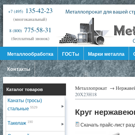
135-42-23
+7 (495)
(многоканальный)
775-58-31
8 (800)
(бесплатный звонок)
Металлообработка
ГОСТы
Марки металла
Контакты
Металлопрокат →
Нержаве
Каталог товаров
20Х23Н18
Канаты (тросы)
5529
стальные
Круг нержавею
190
Такелаж
Скачать прайс-лист раз