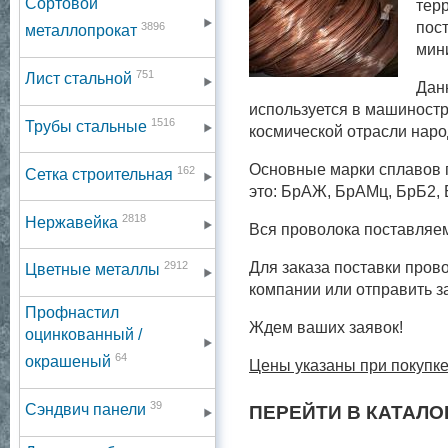
Сортовой
тер
пос
3896
металлопрокат
мин
751
Лист стальной
Дан
используется в машиност
1516
Трубы стальные
космической отрасли наро
Основные марки сплавов 
162
Сетка строительная
это: БрАЖ, БрАМц, БрБ2, 
2818
Нержавейка
Вся проволока поставляе
2912
Для заказа поставки пров
Цветные металлы
компании или отправить з
Профнастил
Ждем ваших заявок!
оцинкованный /
64
окрашеный
Цены указаны при покупке
39
Сэндвич панели
ПЕРЕЙТИ В КАТАЛО