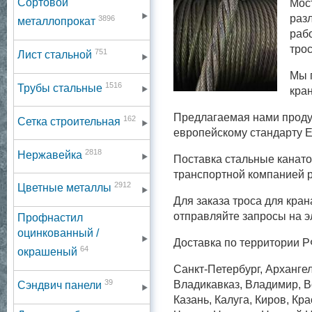
Сортовой
Мос
раз
3896
металлопрокат
раб
тро
751
Лист стальной
Мы 
1516
Трубы стальные
кра
Предлагаемая нами проду
162
Сетка строительная
европейскому стандарту 
2818
Нержавейка
Поставка стальные канато
транспортной компанией 
2912
Цветные металлы
Для заказа троса для кр
отправляйте запросы на э
Профнастил
оцинкованный /
Доставка по территории Р
64
окрашеный
Санкт-Петербург, Архангел
39
Владикавказ, Владимир, Во
Сэндвич панели
Казань, Калуга, Киров, Кр