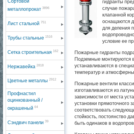
Сортовой
гидранты пре
случае пожар
3896
металлопрокат
клапанной кор
оснащаются д
751
Лист стальной
для деления п
водопроводно
1516
Трубы стальные
условие ее пр
162
Сетка строительная
Пожарные гидранты подра
Подземные монтируются в
2818
устанавливаются в специ
Нержавейка
температур и атмосферны
2912
Цветные металлы
Пожарные вентили класси
изготавливаются из латун
Профнастил
зависимости от места уст
оцинкованный /
установки прямоточного з
64
окрашеный
соответствовать следующи
стойкость, постоянство д
39
Сэндвич панели
быть одинаков в водопров