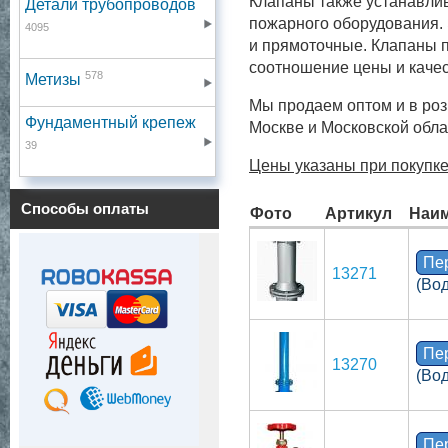
Клапаны также устанавли
Детали трубопроводов
пожарного оборудования. 
4095
и прямоточные. Клапаны п
соотношение цены и качес
578
Метизы
Мы продаем оптом и в роз
Фундаментный крепеж
Москве и Московской обла
39
Цены указаны при покупке 
Способы оплаты
Фото
Артикул
Наи
Пе
13271
(Во
Пе
13270
(Во
Пе