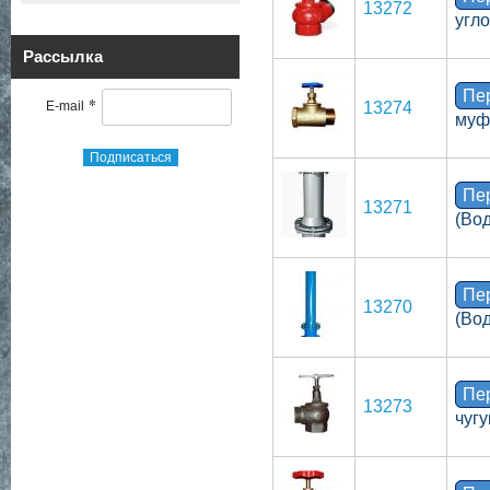
13272
угл
Рассылка
Пе
*
E-mail
13274
муф
Подписаться
Пе
13271
(Во
Пе
13270
(Во
Пе
13273
чуг