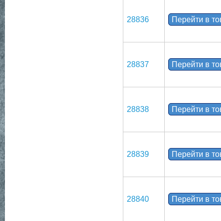
28836
Перейти в т
28837
Перейти в т
28838
Перейти в т
28839
Перейти в т
28840
Перейти в т