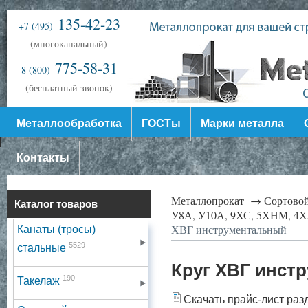
135-42-23
+7 (495)
(многоканальный)
775-58-31
8 (800)
(бесплатный звонок)
Металлообработка
ГОСТы
Марки металла
Контакты
Металлопрокат →
Сортово
Каталог товаров
У8А, У10А, 9ХС, 5ХНМ, 4Х
ХВГ инструментальный
Канаты (тросы)
5529
стальные
Круг ХВГ инст
190
Такелаж
Скачать прайс-лист раз