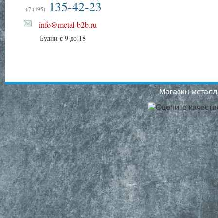
135-42-23
+7 (495)
info@metal-b2b.ru
Будни с 9 до 18
Магазин металла