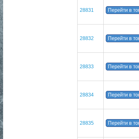
28831
Перейти в т
28832
Перейти в т
28833
Перейти в т
28834
Перейти в т
28835
Перейти в т