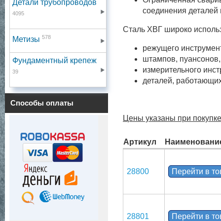
Детали трубопроводов
соединения деталей 
4095
Сталь ХВГ широко использ
578
Метизы
режущего инструмент
штампов, пуансонов,
Фундаментный крепеж
измерительного инст
39
деталей, работающих
Способы оплаты
Цены указаны при покупке
Артикул
Наименовани
28800
Перейти в т
28801
Перейти в т