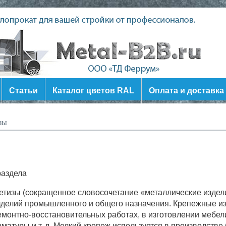
Статьи
Каталог цветов RAL
Оплата и доставка
зы
раздела
етизы
(сокращенное словосочетание «металлические издели
зделий промышленного и общего назначения. Крепежные из
емонтно-восстановительных работах, в изготовлении мебел
рматуры и т. д. Мелкий крепеж используется в производстве