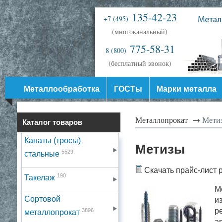
135-42-23
+7 (495)
(многоканальный)
775-58-31
8 (800)
(бесплатный звонок)
Металлообработка
ГОСТы
Марки металла
Металлопрокат →
Мети
Каталог товаров
Канаты (тросы)
Метизы
5529
стальные
Скачать прайс-лист 
190
Такелаж
М
Сортовой
и
р
3896
металлопрокат
а