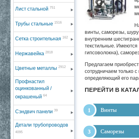
м
751
Лист стальной
ме
1516
Трубы стальные
Н
винты, саморезы, шуру
162
Сетка строительная
внутренним шестигранн
текстильные. Имеются 
2818
гипсоволокна), саморе
Нержавейка
Предлагаем приобрест
2912
Цветные металлы
сотрудничаем только с
определяющий его пара
Профнастил
оцинкованный /
ПЕРЕЙТИ В КАТА
64
окрашеный
Винты
39
Сэндвич панели
Детали трубопроводов
Саморезы
4095