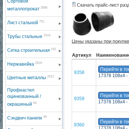
Сортовой
Скачать прайс-лист раз
3896
металлопрокат
751
Лист стальной
1516
Трубы стальные
Цены указаны при покупке 
162
Сетка строительная
Артикул
Наименовани
2818
Нержавейка
Перейти в т
9358
17378 108х4 -
2912
Цветные металлы
Профнастил
Перейти в т
оцинкованный /
9359
17378 108х4 -
64
окрашеный
39
Сэндвич панели
Перейти в т
9360
17378 108х4 -