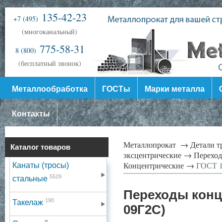
135-42-23
+7 (495)
(многоканальный)
775-58-31
8 (800)
(бесплатный звонок)
Металлообработка
ГОСТы
Марки металла
Контакты
Металлопрокат →
Детали 
Каталог товаров
эксцентрические →
Переход
Концентрические →
ГОСТ 17
Канаты (тросы)
5529
стальные
Переходы конце
190
Такелаж
09Г2С)