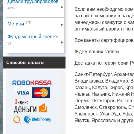
Детали трубопроводов
4095
Если вам необходимо поме
на сайте компании в разде
менеджеры свяжутся с вам
578
Метизы
оптимальный вариант по п
Фундаментный крепеж
Все канаты сертифициров
39
Ждем ваших заявок.
Способы оплаты
Доставка по территории Р
Санкт-Петербург, Архангел
Владикавказ, Владимир, Во
Казань, Калуга, Киров, Кр
Челны, Нальчик, Нижний Н
Пермь, Пятигорск, Ростов
Смоленск, Ставрополь, Ст
Ульяновск, Улан-Удэ, Уфа
Якутск, Ярославль и други