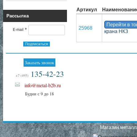
Артикул
Наименовани
Рассылка
Перейти в т
25968
*
E-mail
крана НКЗ
Подписаться
Заказать звонок
135-42-23
+7 (495)
info@metal-b2b.ru
Будни с 9 до 18
Магазин металла