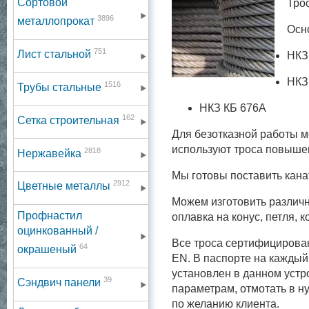
Сортовой
Тро
3896
металлопрокат
Осн
751
Лист стальной
НКЗ
НКЗ
1516
Трубы стальные
НКЗ КБ 676А
162
Сетка строительная
Для безотказной работы м
используют троса повышен
2818
Нержавейка
Мы готовы поставить кана
2912
Цветные металлы
Можем изготовить различн
Профнастил
оплавка на конус, петля, 
оцинкованный /
Все троса сертифицирова
64
окрашеный
EN. В паспорте на каждый
установлен в данном устр
39
Сэндвич панели
параметрам, отмотать в н
по желанию клиента.