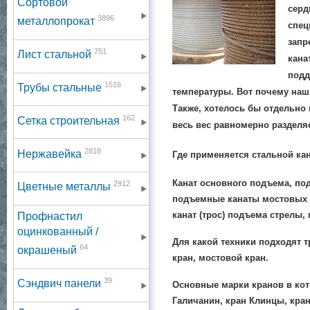
Сортовой
серд
3896
металлопрокат
спец
запр
751
Лист стальной
кана
подд
1516
Трубы стальные
температуры. Вот почему наш
Также, хотелось бы отдельно
162
Сетка строительная
весь вес равномерно разделяе
2818
Нержавейка
Где применяется стальной кан
Канат основного подъема, по
2912
Цветные металлы
подъемные канаты мостовых к
канат (трос) подъема стрелы,
Профнастил
оцинкованный /
Для какой техники подходят 
64
окрашеный
кран, мостовой кран.
39
Сэндвич панели
Основные марки кранов в кот
Галичанин, кран Клинцы, кран