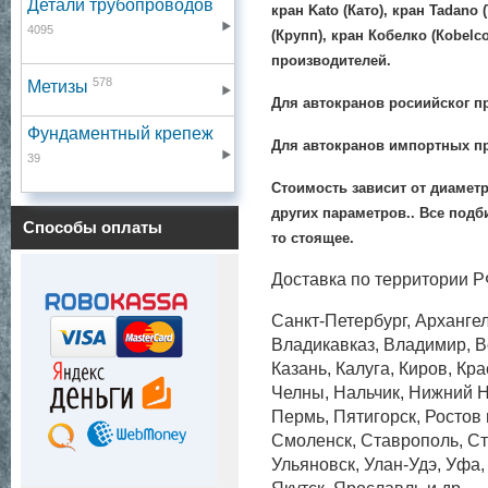
Детали трубопроводов
кран Kato (Като), кран Tadano 
4095
(Крупп), кран Кобелко (Кobelco
производителей.
578
Метизы
Для автокранов росиийског п
Фундаментный крепеж
Для автокранов импортных пр
39
Стоимость зависит от диаметр
других параметров.. Все под
Способы оплаты
то стоящее.
Доставка по территории Р
Санкт-Петербург, Архангел
Владикавказ, Владимир, Во
Казань, Калуга, Киров, Кр
Челны, Нальчик, Нижний Н
Пермь, Пятигорск, Ростов
Смоленск, Ставрополь, Ст
Ульяновск, Улан-Удэ, Уфа