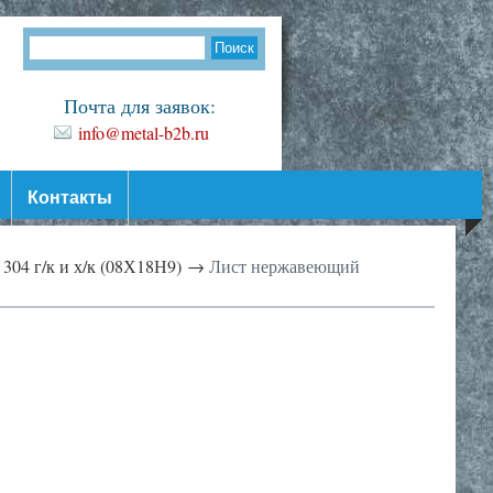
Почта для заявок:
info@metal-b2b.ru
Контакты
304 г/к и х/к (08Х18Н9) →
Лист нержавеющий