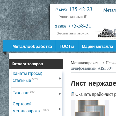
135-42-23
+7 (495)
(многоканальный)
775-58-31
8 (800)
(бесплатный звонок)
Металлообработка
ГОСТы
Марки металла
Металлопрокат →
Нерж
Каталог товаров
шлифованный AISI 304
Канаты (тросы)
5529
стальные
Лист нержав
190
Такелаж
Скачать прайс-лист 
Сортовой
3896
металлопрокат