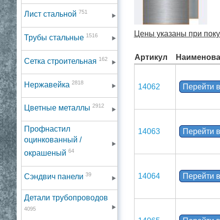
751
Лист стальной
Цены указаны при поку
1516
Трубы стальные
Артикул
Наименова
162
Сетка строительная
2818
Нержавейка
14062
Перейти в
2912
Цветные металлы
Профнастил
14063
Перейти в
оцинкованный /
64
окрашеный
39
14064
Перейти в
Сэндвич панели
Детали трубопроводов
4095