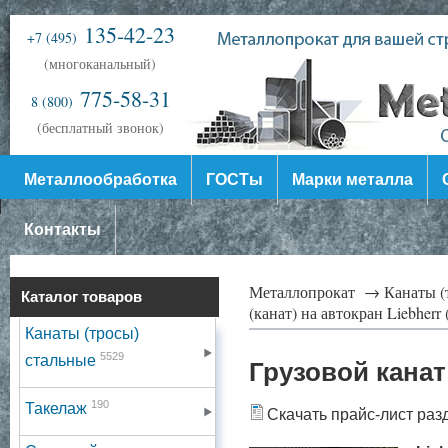
135-42-23
+7 (495)
(многоканальный)
775-58-31
8 (800)
(бесплатный звонок)
Металлообработка
ГОСТы
Марки металла
Контакты
Металлопрокат →
Канаты (
Каталог товаров
(канат) на автокран Liebherr
Канаты (тросы)
5529
стальные
Грузовой канат
190
Такелаж
Скачать прайс-лист раз