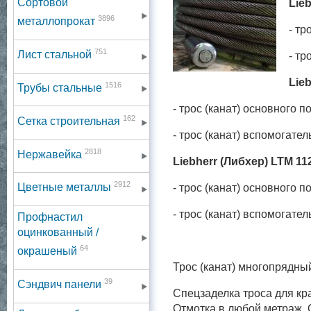
Сортовой
Lie
3896
металлопрокат
- т
751
Лист стальной
- т
Lie
1516
Трубы стальные
- трос (канат) основ
162
Сетка строительная
- трос (канат) вспомога
2818
Нержавейка
Liebherr (Либхер) LTM 11
2912
Цветные металлы
- трос (канат) основ
- трос (канат) вспомога
Профнастил
оцинкованный /
64
окрашеный
Трос (канат) многопрядны
39
Сэндвич панели
Спецзаделка троса для кр
Отмотка в любой метраж. 