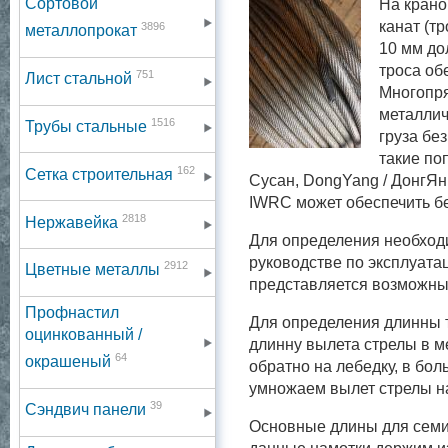
Сортовой
На крано
канат (т
3896
металлопрокат
10 мм до
троса об
751
Лист стальной
Многопря
металлич
1516
Трубы стальные
груза бе
такие по
162
Сетка строительная
Сусан,
DongYang / ДонгЯн
IWRC может обеспечить бе
2818
Нержавейка
Для определения необход
руководстве по эксплуатац
2912
Цветные металлы
представляется возможны
Профнастил
Для определения длинны т
оцинкованный /
длинну вылета стрелы в м
64
окрашеный
обратно на лебедку, в бол
умножаем вылет стрелы на
39
Сэндвич панели
Основные длины для семи 