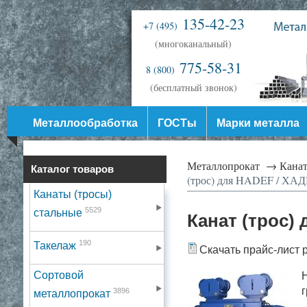
135-42-23
+7 (495)
(многоканальный)
775-58-31
8 (800)
(бесплатный звонок)
Металлообработка
ГОСТы
Марки металла
Металлопрокат →
Канат
Каталог товаров
(трос) для HADEF / ХАДЕ
Канаты (тросы)
5529
стальные
Канат (трос)
190
Такелаж
Скачать прайс-лист 
Сортовой
H
г
3896
металлопрокат