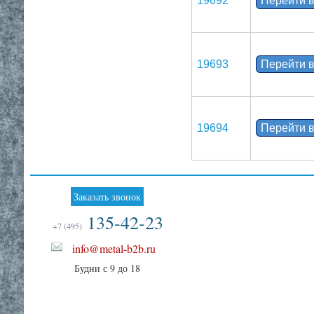
19692
Перейти в
19693
Перейти в
19694
Перейти в
Заказать звонок
135-42-23
+7 (495)
info@metal-b2b.ru
Будни с 9 до 18