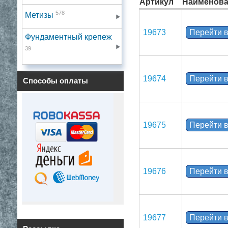
Артикул
Наименова
578
Метизы
19673
Перейти в
Фундаментный крепеж
39
19674
Перейти в
Способы оплаты
19675
Перейти в
19676
Перейти в
19677
Перейти в