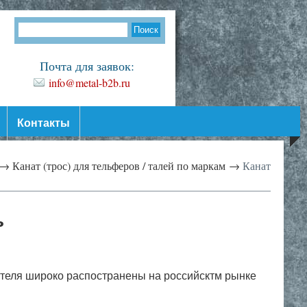
Почта для заявок:
info@metal-b2b.ru
Контакты
 →
Канат (трос) для тельферов / талей по маркам →
Канат
ь
теля широко распостранены на российсктм рынке