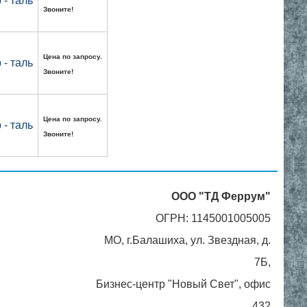
- таль
Звоните!
Цена по запросу.
- таль
Звоните!
Цена по запросу.
- таль
Звоните!
ООО "ТД Феррум"
ОГРН: 1145001005005
МО, г.Балашиха, ул. Звездная, д.
7Б,
Бизнес-центр "Новый Свет", офис
432