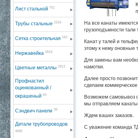
К
751
Лист стальной
п
1516
На все канаты имеются
Трубы стальные
грузоподъмности тали
162
Сетка строительная
Канат у талей и тельфе
этому к нему оновные т
2818
Нержавейка
Для замены вам необхо
намотки.
2912
Цветные металлы
Далее просто позвонит
Профнастил
сделаем коммерческое 
оцинкованный /
64
окрашеный
Возможем самовывоз с 
мы отправляем канаты 
39
Сэндвич панели
Ждем ваших заказов.
Детали трубопроводов
С уважение команда Т
4095