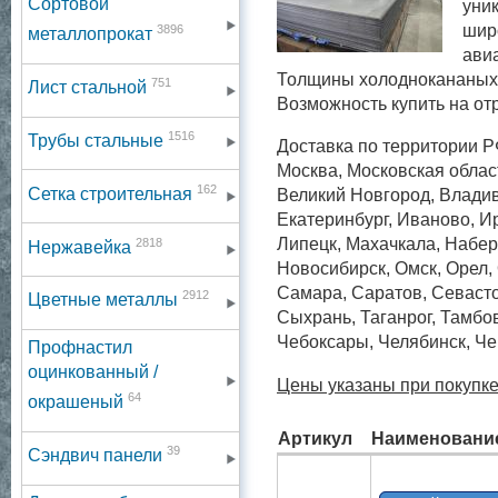
Сортовой
уни
шир
3896
металлопрокат
авиа
Толщины холоднокананых л
751
Лист стальной
Возможность купить на отре
1516
Трубы стальные
Доставка по территории Р
Москва, Московская област
162
Сетка строительная
Великий Новгород, Владив
Екатеринбург, Иваново, Ир
2818
Липецк, Махачкала, Набер
Нержавейка
Новосибирск, Омск, Орел, 
Самара, Саратов, Севаст
2912
Цветные металлы
Сыхрань, Таганрог, Тамбов
Чебоксары, Челябинск, Че
Профнастил
оцинкованный /
Цены указаны при покупке
64
окрашеный
Артикул
Наименовани
39
Сэндвич панели