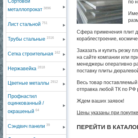
Сортовой
по 
3896
металлопрокат
Име
раз
751
Лист стальной
Сфера применения плит д
1516
кораблестроение, космиче
Трубы стальные
Заказать и купить резку 
162
Сетка строительная
на сайте компании или пр
менеджеры оперативно ра
2818
Нержавейка
поставку плиты дюралево
2912
Весь товар поставляемый 
Цветные металлы
отправка любой ТК по РФ
Профнастил
Ждем ваших заявок!
оцинкованный /
64
окрашеный
Цены указаны при покупке
39
Сэндвич панели
ПЕРЕЙТИ В КАТАЛО