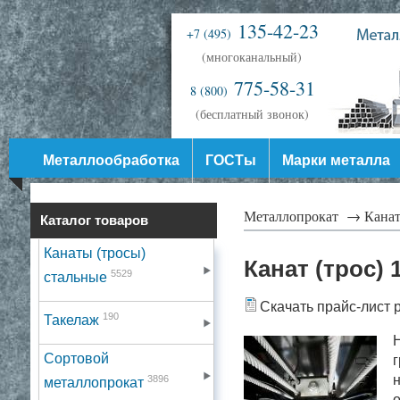
135-42-23
+7 (495)
(многоканальный)
775-58-31
8 (800)
(бесплатный звонок)
Металлообработка
ГОСТы
Марки металла
Металлопрокат →
Канат
Каталог товаров
Канаты (тросы)
Канат (трос)
5529
стальные
Скачать прайс-лист 
190
Такелаж
Н
Сортовой
г
н
3896
металлопрокат
о