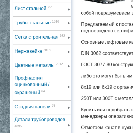
м
751
Лист стальной
собой подразумеваем в
1516
Трубы стальные
Предлагаемый к постав
подтверждено сертифи
162
Сетка строительная
Основные лифтовые ка
2818
Нержавейка
DIN 3062 соответствуе
2912
ГОСТ 3077-80 конструк
Цветные металлы
либо это могут быть 
Профнастил
оцинкованный /
8х19 или 6х19 с орган
64
окрашеный
250Т или 300Т с метал
39
Сэндвич панели
Купить или подобрать к
менеджеры оперативно 
Детали трубопроводов
4095
Отмотаем канат в нужн