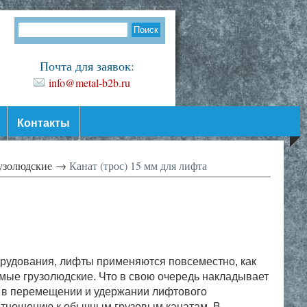
Почта для заявок:
info@metal-b2b.ru
Контакты
рузолюдские →
Канат (трос) 15 мм для лифта
орудования, лифты применяются повсеместно, как
мые грузолюдские. Что в свою очередь накладывает
е в перемещении и удержании лифтового
отношению к обычным грузовым канатам. В