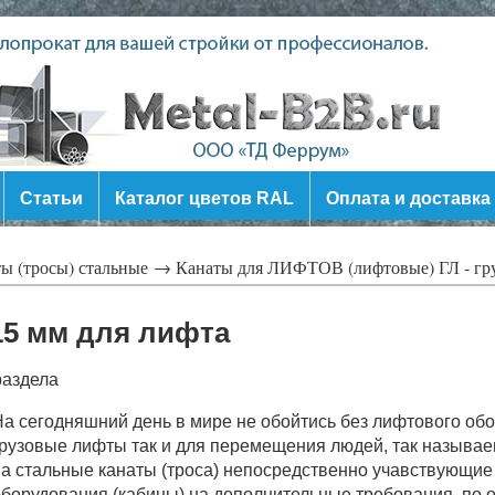
Статьи
Каталог цветов RAL
Оплата и доставка
ы (тросы) стальные →
Канаты для ЛИФТОВ (лифтовые) ГЛ - г
 15 мм для лифта
раздела
а сегодняшний день в мире не обойтись без лифтового об
рузовые лифты так и для перемещения людей, так называе
а стальные канаты (троса) непосредственно учавствующи
борудования (кабины) на дополнительные требования, по 