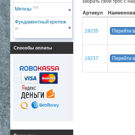
забрать свой трос с на
578
Метизы
Артикул
Наименова
Фундаментный крепеж
39
19235
Перейти в
Способы оплаты
19237
Перейти в