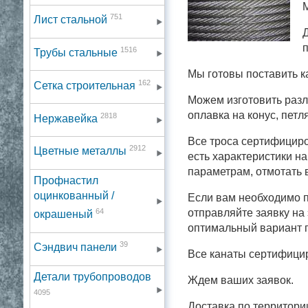
751
Лист стальной
Д
п
1516
Трубы стальные
Мы готовы поставить 
162
Сетка строительная
Можем изготовить разл
оплавка на конус, петл
2818
Нержавейка
Все троса сертифициро
2912
Цветные металлы
есть характеристики н
параметрам, отмотать в
Профнастил
оцинкованный /
Если вам необходимо п
64
отправляйте заявку на
окрашеный
оптимальный вариант п
39
Сэндвич панели
Все канаты сертифици
Детали трубопроводов
Ждем ваших заявок.
4095
Доставка по территори