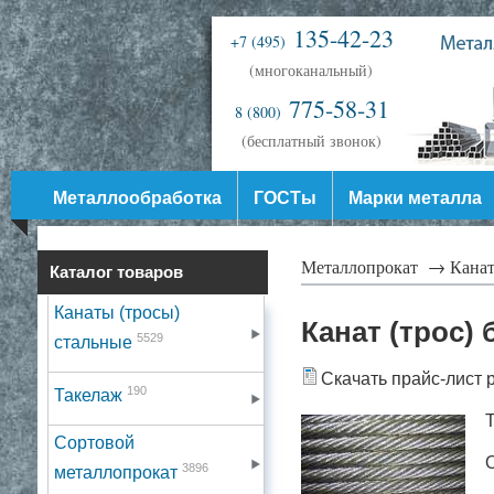
135-42-23
+7 (495)
(многоканальный)
775-58-31
8 (800)
(бесплатный звонок)
Металлообработка
ГОСТы
Марки металла
Металлопрокат →
Канат
Каталог товаров
Канаты (тросы)
Канат (трос
5529
стальные
Скачать прайс-лист 
190
Такелаж
Сортовой
3896
металлопрокат