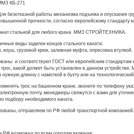
ММЗ КБ-271
ля безотказной работы механизма подъема и опускания гр
овышенной прочности, согласно европейскому стандарту к
канат стальной для любого крана ММЗ СТРОЙТЕХНИКА.
ичные виды заделок концов стального каната:
я, коуш, грузовой крюк, заливная муфта, опресовка втулкой.
ваны и соответствуют ГОСТ или европейским стандартам 
а трос, какой должет быть установлен в данном устройстве.
 нужную длинну с намоткой в бухту или на технологический
оменять трос на башенном кране, звоните по телефону указ
 электронную почту, менеджеры свяжутся с вами для уточне
о подбору необходимого каната.
рованы, отправляем по РФ любой транспортной компанией.
и РФ возможна по всем городам включая: