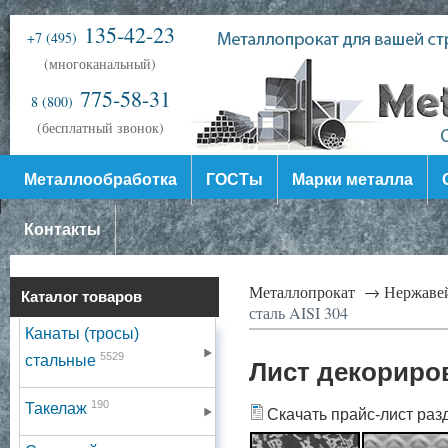
135-42-23
+7 (495)
(многоканальный)
775-58-31
8 (800)
(бесплатный звонок)
Металлообработка
ГОСТы
Марки металла
Контакты
Металлопрокат →
Нержаве
Каталог товаров
сталь AISI 304
Канаты (тросы)
5529
стальные
Лист декориро
190
Такелаж
Скачать прайс-лист раз