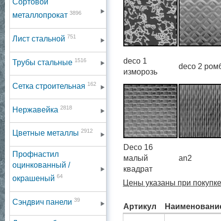
Сортовой
3896
металлопрокат
751
Лист стальной
deсo 1
1516
Трубы стальные
deсo 2 ром
изморозь
162
Сетка строительная
2818
Нержавейка
2912
Цветные металлы
Deсo 16
Профнастил
малый
an2
оцинкованный /
квадрат
64
окрашеный
Цены указаны при покупке
39
Сэндвич панели
Артикул
Наименовани