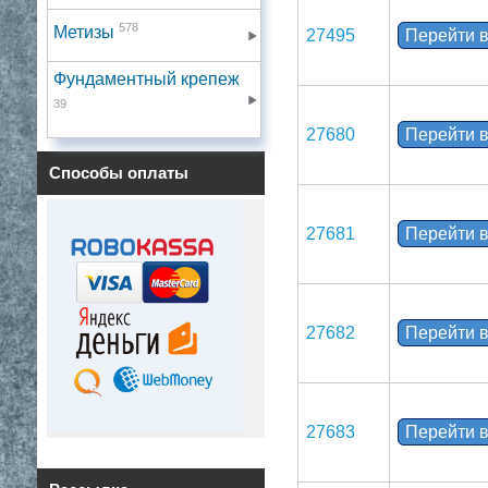
578
Метизы
27495
Перейти в
Фундаментный крепеж
39
27680
Перейти в
Способы оплаты
27681
Перейти в
27682
Перейти в
27683
Перейти в