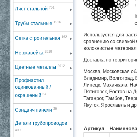
751
Лист стальной
К
1516
с
Трубы стальные
Используется для раст
162
Сетка строительная
сравнению со свивкой 
волокнистые материал
2818
Нержавейка
Доставка по территори
2912
Цветные металлы
Москва, Московская обл
Владимир, Волгоград, В
Профнастил
Липецк, Махачкала, На
оцинкованный /
Пятигорск, Ростов на 
64
окрашеный
Таганрог, Тамбов, Твер
Якутск, Ярославль и др
39
Сэндвич панели
Детали трубопроводов
Артикул
Наименова
4095