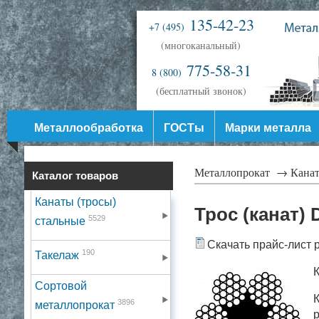
135-42-23
+7 (495)
(многоканальный)
775-58-31
8 (800)
(бесплатный звонок)
Металлообработка
ГОСТы
Марки металла
Металлопрокат →
Канат
Каталог товаров
Канаты (тросы)
Трос (канат) 
5529
стальные
Скачать прайс-лист 
190
Такелаж
К
Сортовой
К
3896
металлопрокат
р