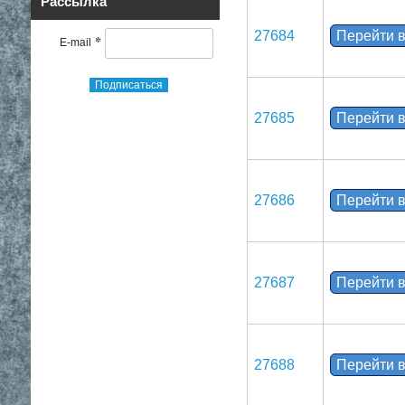
Рассылка
27684
Перейти в
*
E-mail
Подписаться
27685
Перейти в
27686
Перейти в
27687
Перейти в
27688
Перейти в