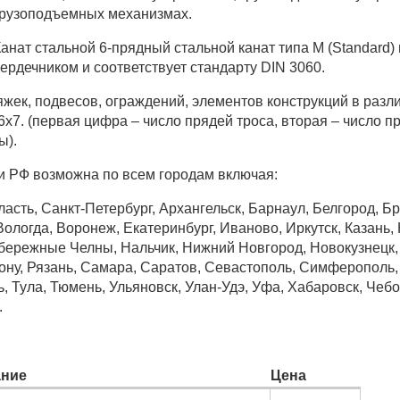
грузоподъемных механизмах.
анат стальной
6-прядный стальной канат типa M (Standard)
ердечником и соответствует стандарту DIN 3060.
яжек, подвесов, ограждений, элементов конструкций в разл
6х7.
(первая цифра – число прядей троса, вторая – число п
ы).
и РФ возможна по всем городам включая:
асть, Санкт-Петербург, Архангельск, Барнаул, Белгород, Б
ологда, Воронеж, Екатеринбург, Иваново, Иркутск, Казань, К
бережные Челны, Нальчик, Нижний Новгород, Новокузнецк, 
Дону, Рязань, Самара, Саратов, Севастополь, Симферополь
ь, Тула, Тюмень, Ульяновск, Улан-Удэ, Уфа, Хабаровск, Че
.
ние
Цена