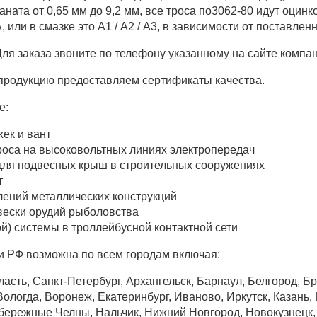
аната от 0,65 мм до 9,2 мм, все троса по3062-80 идут оцин
, или в смазке это А1 / А2 / А3, в зависимости от поставлен
ля заказа звоните по телефону указанному на сайте компан
продукцию предоставляем сертификаты качества.
е:
жек и вант
роса на высоковольтных линиях электропередач
для подвесных крыш в строительных сооружениях
т
ений металлических конструкций
вески орудий рыболовства
ой) системы в троллейбусной контактной сети
и РФ возможна по всем городам включая:
асть, Санкт-Петербург, Архангельск, Барнаул, Белгород, Б
ологда, Воронеж, Екатеринбург, Иваново, Иркутск, Казань, К
бережные Челны, Нальчик, Нижний Новгород, Новокузнецк, 