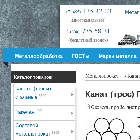
135-42-23
+7 (495)
(многоканальный)
775-58-31
8 (800)
(бесплатный звонок)
Металлообработка
ГОСТы
Марки металла
Металлопрокат →
Канат
Каталог товаров
Канаты (тросы)
Канат (трос) 
5529
стальные
Скачать прайс-лист 
190
Такелаж
Т
Сортовой
н
3896
металлопрокат
К