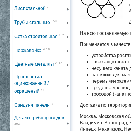
к
751
Лист стальной
А
1516
Д
Трубы стальные
На всю поставляемую 
162
Сетка строительная
Применяется в качеств
2818
Нержавейка
устройства растя
грозозащитного т
2912
Цветные металлы
несущего каната 
растяжки для мач
Профнастил
перемычки заземл
оцинкованный /
средства для под
64
окрашеный
тросовой (канатн
39
Доставка по территори
Сэндвич панели
Москва, Московская обл
Детали трубопроводов
Владимир, Волгоград, В
4095
Липецк, Махачкала, На