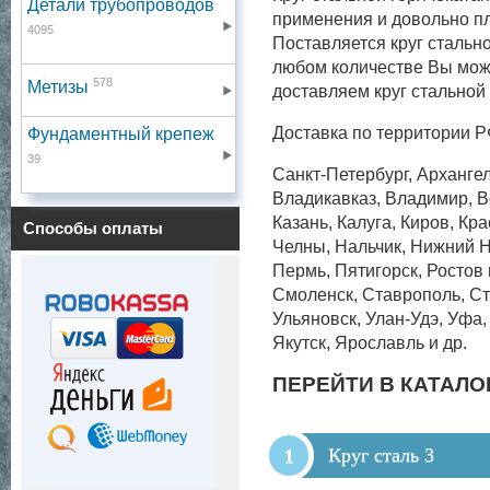
Детали трубопроводов
применения и довольно пл
4095
Поставляется круг стально
любом количестве Вы може
578
Метизы
доставляем круг стальной
Доставка по территории Р
Фундаментный крепеж
39
Санкт-Петербург, Архангел
Владикавказ, Владимир, Во
Казань, Калуга, Киров, Кр
Способы оплаты
Челны, Нальчик, Нижний Н
Пермь, Пятигорск, Ростов
Смоленск, Ставрополь, Ст
Ульяновск, Улан-Удэ, Уфа
Якутск, Ярославль и др.
ПЕРЕЙТИ В КАТАЛО
Круг сталь 3