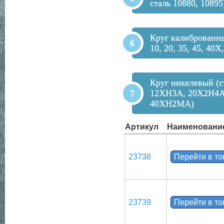
сталь 10880, 10895
Круг калиброванны
10, 20, 35, 45, 40Х
Круг никелевый (с
12ХН3А, 20Х2Н4А
40ХН2МА)
Артикул
Наименовани
23738
Перейти в т
23739
Перейти в т