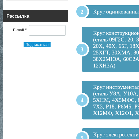
Круг оцинкованны
Рассылка
*
E-mail
Круг конструкцио
(сталь 09Г2С, 20, 3
Подписаться
20Х, 40Х, 65Г, 18
25ХГТ, 30ХМА, 3
38Х2МЮА, 60С2А
12ХН3А)
Круг инструмента
(сталь У8А, У10А,
5ХНМ, 4Х5МФС, 
7Х3, Р18, Р6М5, Р
Х12МФ, Х12Ф1, Х
Круг электротехни