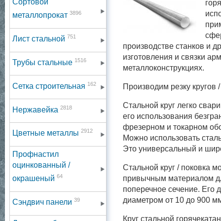
Сортовой
гор
исп
3896
металлопрокат
прим
сфе
751
Лист стальной
производстве станков и др
изготовления и связки ар
1516
Трубы стальные
металлоконструкциях.
162
Сетка строительная
Производим резку кругов /
Стальной круг легко свари
2818
Нержавейка
его использования безгра
фрезерном и токарном обо
2912
Цветные металлы
Можно использовать сталь
Это универсальный и широ
Профнастил
оцинкованный /
Стальной круг / поковка м
64
привычным материалом для
окрашеный
поперечное сечение. Его 
диаметром от 10 до 900 м
39
Сэндвич панели
Круг стальной горячеката