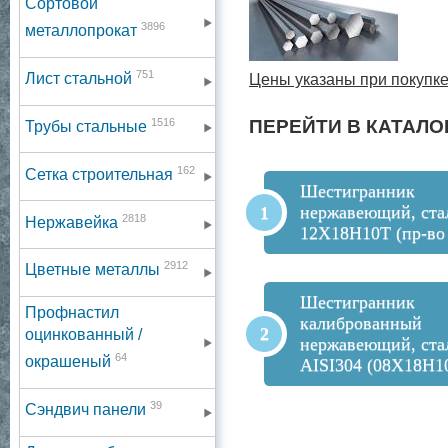
Сортовой
3896
металлопрокат
751
Лист стальной
Цены указаны при покупке
1516
ПЕРЕЙТИ В КАТАЛО
Трубы стальные
162
Сетка строительная
Шестигранник
нержавеющий, ста
2818
Нержавейка
12Х18Н10Т (пр-во
2912
Цветные металлы
Шестигранник
Профнастил
калиброванный
оцинкованный /
нержавеющий, ста
64
окрашеный
AISI304 (08Х18Н1
39
Сэндвич панели