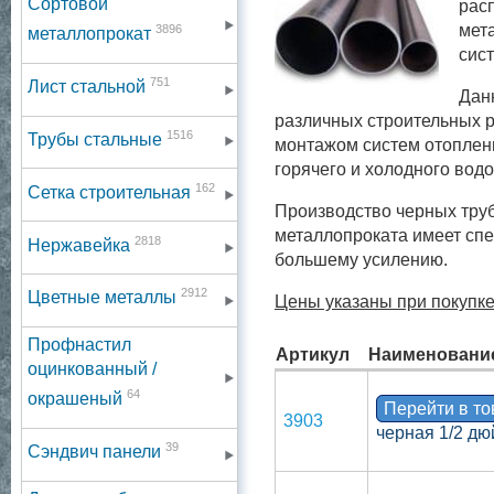
Сортовой
рас
мет
3896
металлопрокат
сис
751
Лист стальной
Дан
различных строительных р
1516
Трубы стальные
монтажом систем отоплени
горячего и холодного вод
162
Сетка строительная
Производство черных труб
металлопроката имеет сп
2818
Нержавейка
большему усилению.
2912
Цветные металлы
Цены указаны при покупке
Профнастил
Артикул
Наименовани
оцинкованный /
64
окрашеный
Перейти в т
3903
черная 1/2 дю
39
Сэндвич панели