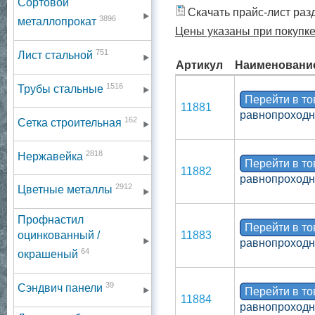
Сортовой
Скачать прайс-лист раз
3896
металлопрокат
Цены указаны при покупке 
751
Лист стальной
Артикул
Наименовани
1516
Трубы стальные
Перейти в т
11881
равнопроходно
162
Сетка строительная
2818
Нержавейка
Перейти в т
11882
равнопроходно
2912
Цветные металлы
Профнастил
Перейти в т
оцинкованный /
11883
равнопроходно
64
окрашеный
39
Сэндвич панели
Перейти в т
11884
равнопроходно