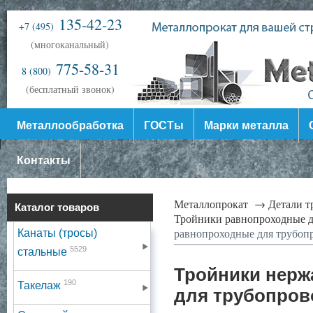
135-42-23
+7 (495)
(многоканальный)
775-58-31
8 (800)
(бесплатный звонок)
Металлообработка
ГОСТы
Марки металла
Контакты
Металлопрокат →
Детали 
Каталог товаров
Тройники равнопроходные 
равнопроходные для трубоп
Канаты (тросы)
5529
стальные
Тройники нерж
190
Такелаж
для трубопров