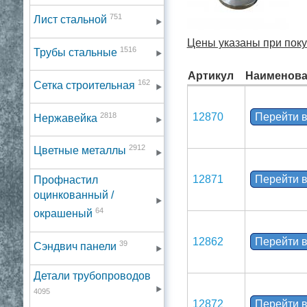
751
Лист стальной
Цены указаны при покуп
1516
Трубы стальные
Артикул
Наименова
162
Сетка строительная
2818
12870
Перейти в
Нержавейка
2912
Цветные металлы
12871
Перейти в
Профнастил
оцинкованный /
64
окрашеный
12862
Перейти в
39
Сэндвич панели
Детали трубопроводов
4095
12872
Перейти в