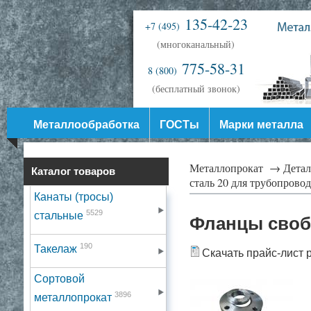
135-42-23
+7 (495)
(многоканальный)
775-58-31
8 (800)
(бесплатный звонок)
Металлообработка
ГОСТы
Марки металла
Металлопрокат →
Дета
Каталог товаров
сталь 20 для трубопрово
Канаты (тросы)
5529
стальные
Фланцы свобо
190
Такелаж
Скачать прайс-лист 
Сортовой
3896
металлопрокат