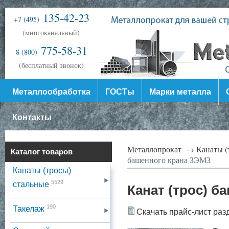
135-42-23
+7 (495)
(многоканальный)
775-58-31
8 (800)
(бесплатный звонок)
Металлообработка
ГОСТы
Марки металла
Контакты
Металлопрокат →
Канаты (
Каталог товаров
башенного крана ЗЭМЗ
Канаты (тросы)
5529
стальные
Канат (трос) б
190
Такелаж
Скачать прайс-лист раз