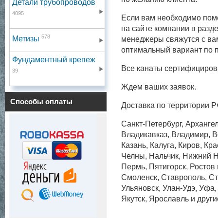
Детали трубопроводов
4095
Если вам необходимо поме
на сайте компании в разде
578
Метизы
менеджеры свяжутся с вам
оптимальный вариант по п
Фундаментный крепеж
Все канаты сертифициров
39
Ждем ваших заявок.
Способы оплаты
Доставка по территории Р
Санкт-Петербург, Архангел
Владикавказ, Владимир, Во
Казань, Калуга, Киров, Кр
Челны, Нальчик, Нижний Н
Пермь, Пятигорск, Ростов
Смоленск, Ставрополь, Ст
Ульяновск, Улан-Удэ, Уфа
Якутск, Ярославль и други