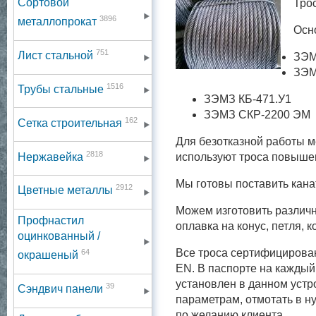
Сортовой
Тро
3896
металлопрокат
Осн
751
Лист стальной
ЗЭМ
ЗЭМ
1516
Трубы стальные
ЗЭМЗ КБ-471.У1
ЗЭМЗ СКР-2200 ЭМ
162
Сетка строительная
Для безотказной работы м
2818
Нержавейка
используют троса повышен
Мы готовы поставить кана
2912
Цветные металлы
Можем изготовить различн
Профнастил
оплавка на конус, петля, 
оцинкованный /
Все троса сертифицирова
64
окрашеный
EN. В паспорте на каждый
установлен в данном устр
39
Сэндвич панели
параметрам, отмотать в н
по желанию клиента.