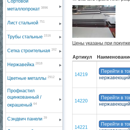
Сортовой
3896
металлопрокат
751
Лист стальной
1516
Трубы стальные
Цены указаны при покупке
162
Сетка строительная
Артикул
Наименовани
2818
Нержавейка
Перейти в т
14219
2912
нержавеющий,
Цветные металлы
Профнастил
оцинкованный /
Перейти в т
14220
нержавеющий,
64
окрашеный
39
Сэндвич панели
Перейти в т
14221