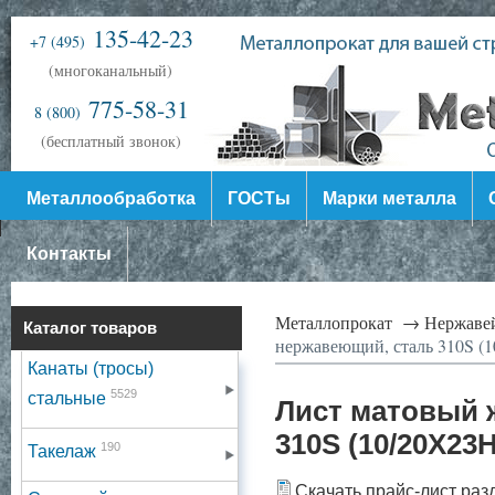
135-42-23
+7 (495)
(многоканальный)
775-58-31
8 (800)
(бесплатный звонок)
Металлообработка
ГОСТы
Марки металла
Контакты
Металлопрокат →
Нержаве
Каталог товаров
нержавеющий, сталь 310S (
Канаты (тросы)
5529
стальные
Лист матовый 
310S (10/20Х23
190
Такелаж
Скачать прайс-лист раз