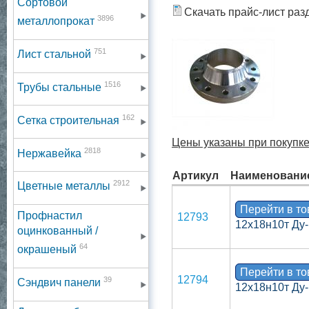
Сортовой
Скачать прайс-лист раз
3896
металлопрокат
751
Лист стальной
1516
Трубы стальные
162
Сетка строительная
Цены указаны при покупке 
2818
Нержавейка
Артикул
Наименовани
2912
Цветные металлы
Перейти в т
Профнастил
12793
12х18н10т Ду-
оцинкованный /
64
окрашеный
Перейти в т
12794
39
Сэндвич панели
12х18н10т Ду-