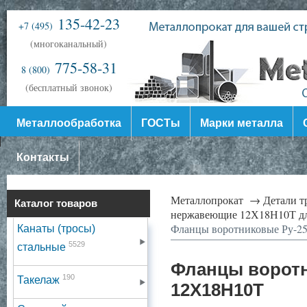
135-42-23
+7 (495)
(многоканальный)
775-58-31
8 (800)
(бесплатный звонок)
Металлообработка
ГОСТы
Марки металла
Контакты
Металлопрокат →
Детали 
Каталог товаров
нержавеющие 12Х18Н10Т дл
Фланцы воротниковые Ру-2
Канаты (тросы)
5529
стальные
Фланцы воротн
190
Такелаж
12Х18Н10Т