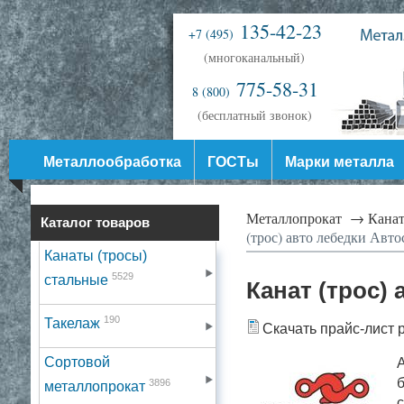
135-42-23
+7 (495)
(многоканальный)
775-58-31
8 (800)
(бесплатный звонок)
Металлообработка
ГОСТы
Марки металла
Металлопрокат →
Канат
Каталог товаров
(трос) авто лебедки Авто
Канаты (тросы)
5529
стальные
Канат (трос)
190
Такелаж
Скачать прайс-лист 
Сортовой
А
б
3896
металлопрокат
с