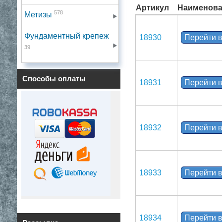
Артикул
Наименова
578
Метизы
Фундаментный крепеж
18930
Перейти в
39
Способы оплаты
18931
Перейти в
18932
Перейти в
18933
Перейти в
18934
Перейти в