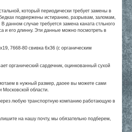
 стальной, который периодически требует замены в
лебедках подвержены истиранию, разрывам, заломам,
. В данном случае требуется замена каната стльного
са и его длинну. Эти данные можно посмотреть в
19, 7668-80 свивка 6х36 (с органическим
вает органический сардечник, оцинкованный сухой
отаем в нужный размер, даоее вы можете сами
и Московской области.
и через любую транспортную компанию работающую в
апишите на нашу почту, мы обязательно подберем,