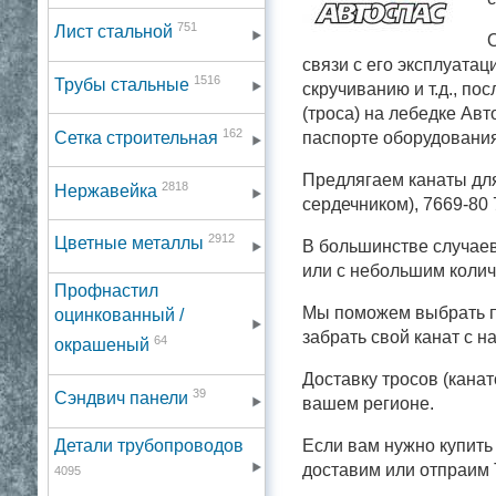
751
Лист стальной
О
связи с его эксплуата
1516
Трубы стальные
скручиванию и т.д., по
(троса) на лебедке Авт
162
Сетка строительная
паспорте оборудования
Предлягаем канаты для
2818
Нержавейка
сердечником), 7669-80
2912
Цветные металлы
В большинстве случаев
или с небольшим колич
Профнастил
Мы поможем выбрать п
оцинкованный /
забрать свой канат с н
64
окрашеный
Доставку тросов (кана
39
Сэндвич панели
вашем регионе.
Детали трубопроводов
Если вам нужно купить
доставим или отпраим 
4095