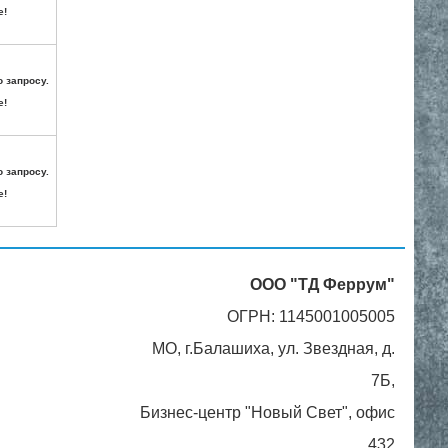
е!
о запросу.
е!
о запросу.
е!
ООО "ТД Феррум"
ОГРН: 1145001005005
МО, г.Балашиха, ул. Звездная, д.
7Б,
Бизнес-центр "Новый Свет", офис
432