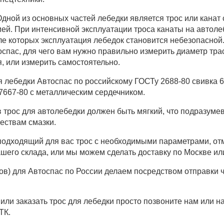
дной из основных частей лебедки является трос или канат
цией. При интенсивной эксплуатации троса канаты на авто
сле которых эксплуатация лебедок становится небезопасной
оспас, для чего вам нужно правильно измерить диаметр тра
, или измерить самостоятельно.
 лебедки Автоспас по российскому ГОСТу 2688-80 свивка 6х
 7667-80 с металлическим сердечником.
 трос для автолебедки должен быть мягкий, что подразуме
ествам смазки.
одходящий для вас трос с необходимыми параметрами, отм
ашего склада, или мы можем сделать доставку по Москве ил
тов) для Автоспас по России делаем посредством отправк
 или заказать трос для лебедки просто позвоните нам или н
ТК.